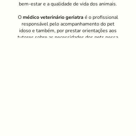
bem-estar e a qualidade de vida dos animais.
O
médico veterinário geriatra
é o profissional
responsável pelo acompanhamento do pet
idoso e também, por prestar orientações aos
tutores sobre as necessidades dos pets nessa
fase tão delicada da vida.
Fale Conosco
Conheça nossos serviços e fique à vontade para tirar
quaisquer dúvidas.
Clique para agendar